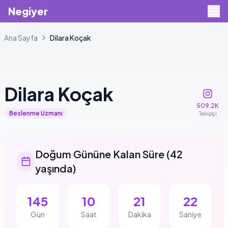
Negiyer
Ana Sayfa
Dilara
Koçak
Dilara
Koçak
509.2K
Beslenme Uzmanı
Takipçi
Doğum Gününe Kalan Süre
(
42
yaşında
)
145
10
21
22
Gün
Saat
Dakika
Saniye