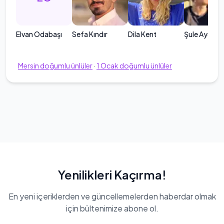
Elvan Odabaşı
Sefa Kındır
Dila Kent
Şule Aydın
Mersin
doğumlu ünlüler
·
1
Ocak
doğumlu ünlüler
Yenilikleri Kaçırma!
En yeni içeriklerden ve güncellemelerden haberdar olmak
için bültenimize abone ol.