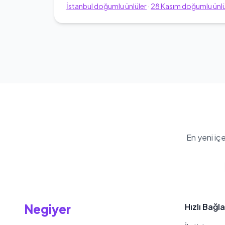
İstanbul
doğumlu ünlüler
·
28
Kasım
doğumlu ünlü
En yeni iç
Negiyer
Hızlı Bağla