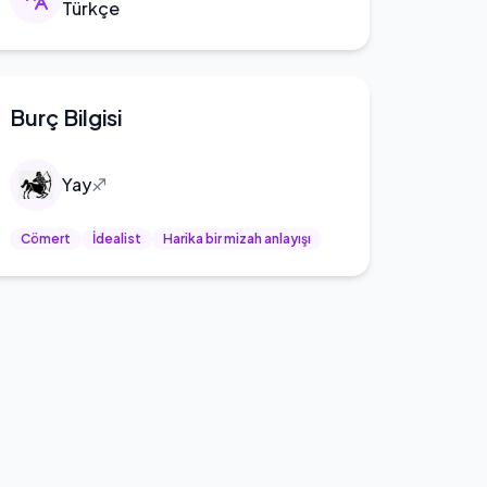
Türkçe
Burç Bilgisi
Yay
♐
Cömert
İdealist
Harika bir mizah anlayışı