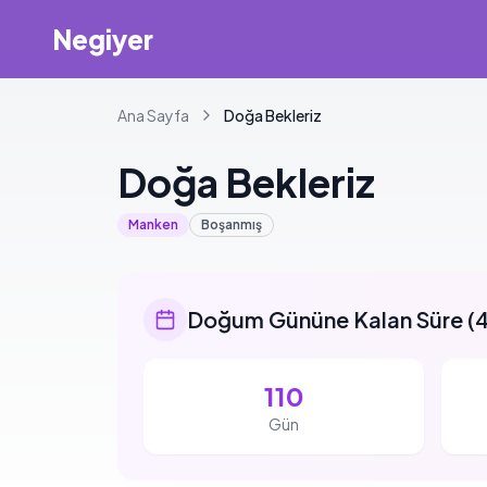
Negiyer
Ana Sayfa
Doğa
Bekleriz
Doğa
Bekleriz
Manken
Boşanmış
Doğum Gününe Kalan Süre
(
4
110
Gün