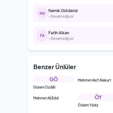
Namık
Güldeniz
N
G
- Devam ediyor
Fatih
Alkan
F
A
- Devam ediyor
Benzer Ünlüler
GÖ
Mehmet Akif Alakurt
Gizem Özdilli
ÖY
Mehmet Ali Erbil
Özlem Yıldız