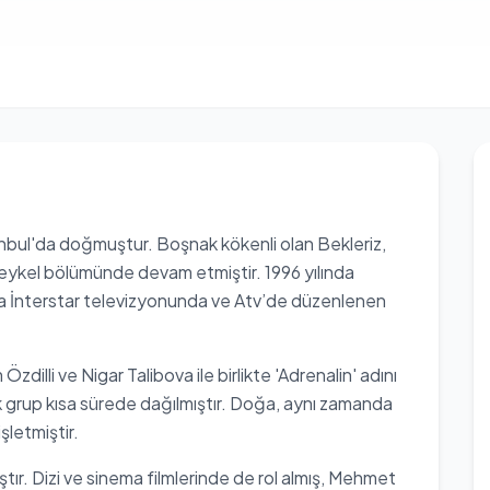
anbul'da doğmuştur. Boşnak kökenli olan Bekleriz,
eykel bölümünde devam etmiştir. 1996 yılında
nda İnterstar televizyonunda ve Atv’de düzenlenen
illi ve Nigar Talibova ile birlikte 'Adrenalin' adını
ak grup kısa sürede dağılmıştır. Doğa, aynı zamanda
şletmiştir.
mıştır. Dizi ve sinema filmlerinde de rol almış, Mehmet