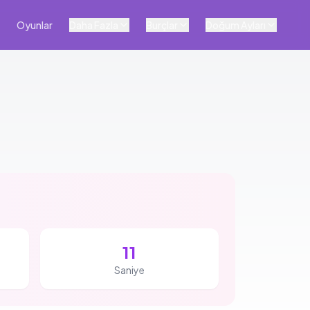
Oyunlar
Daha Fazla
Burçlar
Doğum Ayları
10
Saniye