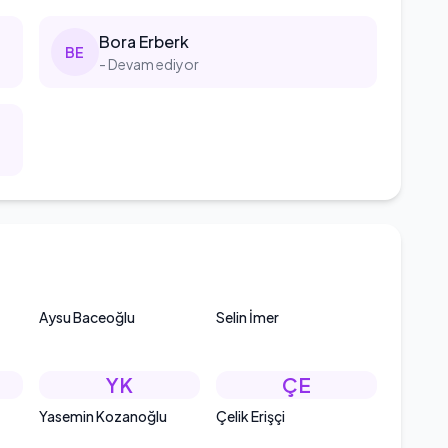
Bora
Erberk
B
E
- Devam ediyor
Aysu Baceoğlu
Selin İmer
YK
ÇE
Yasemin Kozanoğlu
Çelik Erişçi