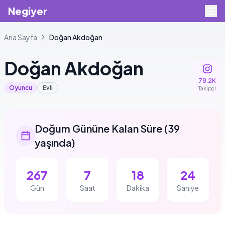
Negiyer
Ana Sayfa
Doğan
Akdoğan
Doğan
Akdoğan
78.2K
Oyuncu
Evli
Takipçi
Doğum Gününe Kalan Süre
(
39
yaşında
)
267
7
18
23
Gün
Saat
Dakika
Saniye