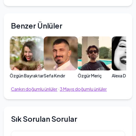
Benzer Ünlüler
Özgün Bayraktar
Sefa Kındır
Özgür Meriç
Alexa Demie
Çankırı
doğumlu ünlüler
·
3
Mayıs
doğumlu ünlüler
Sık Sorulan Sorular