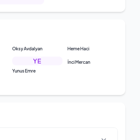
Oksy Avdalyan
Heme Haci
YE
İnci Mercan
Yunus Emre