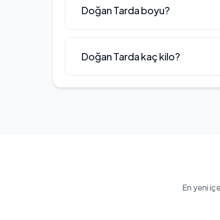
Doğan Tarda Türkçe dilini konuşm
Doğan Tarda boyu?
Doğan Tarda boyu: 170 cm
Doğan Tarda kaç kilo?
Doğan Tarda'nin kilosu 59 kg
En yeni iç