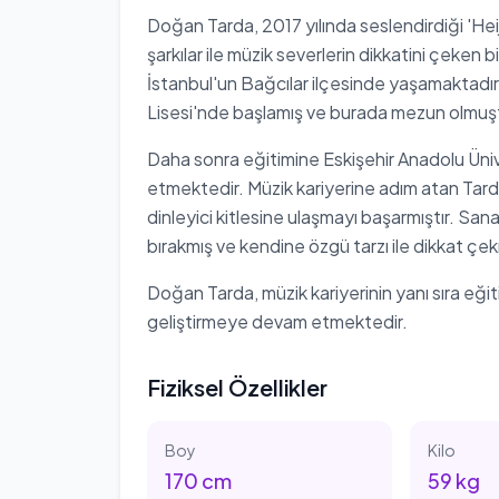
Doğan Tarda, 2017 yılında seslendirdiği 'Heij
şarkılar ile müzik severlerin dikkatini çeken 
İstanbul'un Bağcılar ilçesinde yaşamaktadı
Lisesi'nde başlamış ve burada mezun olmuş
Daha sonra eğitimine Eskişehir Anadolu Üni
etmektedir. Müzik kariyerine adım atan Tarda, 
dinleyici kitlesine ulaşmayı başarmıştır. Sanat
bırakmış ve kendine özgü tarzı ile dikkat çek
Doğan Tarda, müzik kariyerinin yanı sıra eğ
geliştirmeye devam etmektedir.
Fiziksel Özellikler
Boy
Kilo
170
cm
59
kg