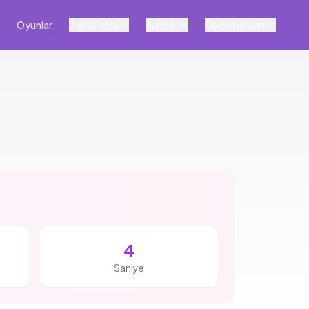
Oyunlar
Daha Fazla
Burçlar
Doğum Ayları
3
Saniye