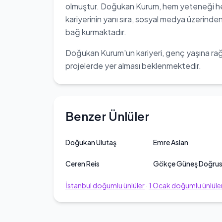
olmuştur. Doğukan Kurum, hem yeteneği hem
kariyerinin yanı sıra, sosyal medya üzerinde
bağ kurmaktadır.
Doğukan Kurum'un kariyeri, genç yaşına ra
projelerde yer alması beklenmektedir.
Benzer Ünlüler
Doğukan Ulutaş
Emre Aslan
Ceren Reis
Gökçe Güneş Doğru
İstanbul
doğumlu ünlüler
·
1
Ocak
doğumlu ünlüle