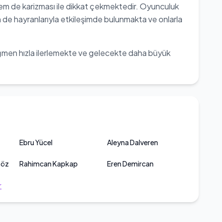
 de karizması ile dikkat çekmektedir. Oyunculuk
n de hayranlarıyla etkileşimde bulunmakta ve onlarla
ğmen hızla ilerlemekte ve gelecekte daha büyük
Ebru Yücel
Aleyna Dalveren
söz
Rahimcan Kapkap
Eren Demircan
r