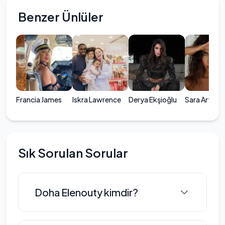
Benzer Ünlüler
Francia James
Iskra Lawrence
Derya Ekşioğlu
Sara Arfaou
Sık Sorulan Sorular
Doha Elenouty kimdir?