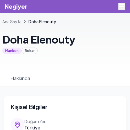
Negiyer
Ana Sayfa
Doha
Elenouty
Doha
Elenouty
Manken
Bekar
Hakkında
Kişisel Bilgiler
Doğum Yeri
Türkiye