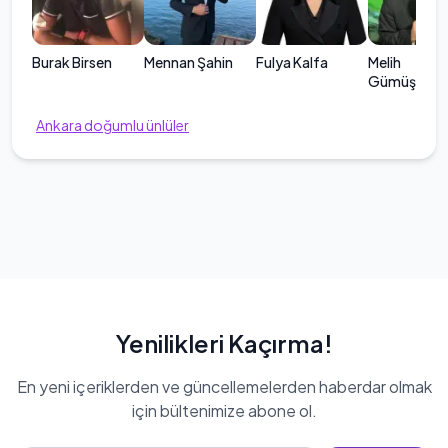
Burak Birsen
Mennan Şahin
Fulya Kalfa
Melih
Gümüşbıça
Ankara
doğumlu ünlüler
Yenilikleri Kaçırma!
En yeni içeriklerden ve güncellemelerden haberdar olmak
için bültenimize abone ol.