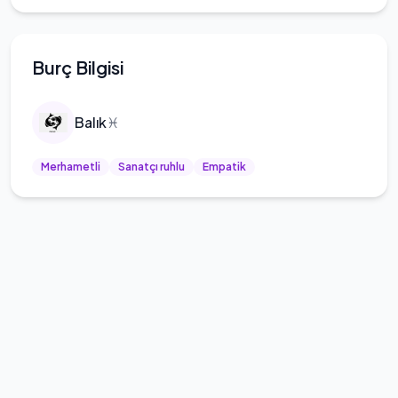
Burç Bilgisi
Balık
♓
Merhametli
Sanatçı ruhlu
Empatik