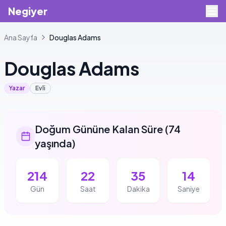
Negiyer
Ana Sayfa
Douglas
Adams
Douglas
Adams
Yazar
Evli
Doğum Gününe Kalan Süre
(
74
yaşında
)
214
22
35
14
Gün
Saat
Dakika
Saniye