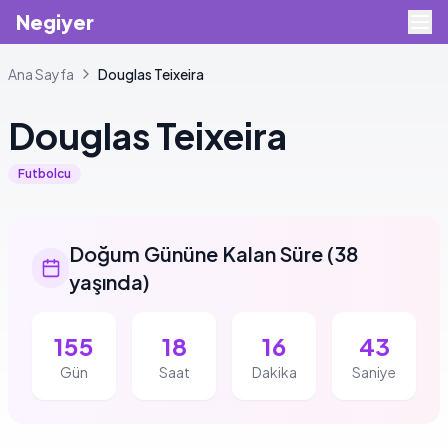
Negiyer
Ana Sayfa
Douglas
Teixeira
Douglas
Teixeira
Futbolcu
Doğum Gününe Kalan Süre
(
38
yaşında
)
155
18
16
43
Gün
Saat
Dakika
Saniye