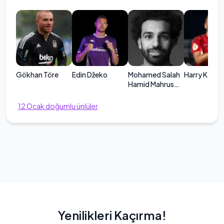
Gökhan Töre
Edin Džeko
Mohamed Salah
Harry Kane
Hamid Mahrus
Gali
12
Ocak
doğumlu ünlüler
Yenilikleri Kaçırma!