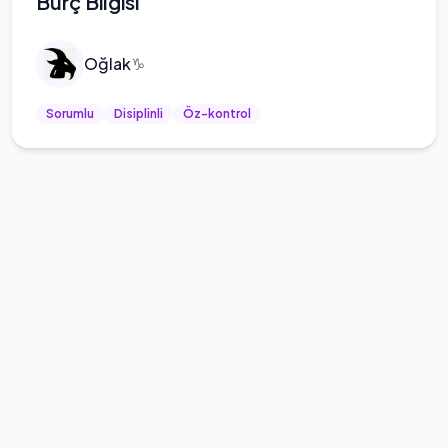
Burç Bilgisi
Oğlak
♑
Sorumlu
Disiplinli
Öz-kontrol