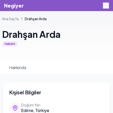
Negiyer
Ana Sayfa
Drahşan
Arda
Drahşan
Arda
Hakem
Hakkında
Kişisel Bilgiler
Doğum Yeri
Edirne, Türkiye