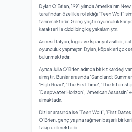
Dylan O’Brien, 1991 yılında Amerika'nın New
tarafından özellikle rol aldığı 'Teen Wolf' isiml
tanınmaktadır. Genç yaşta oyunculuk kariye
karakteri ile ciddi bir çıkış yakalamıştır.
Annesi İtalyan, İngiliz ve İspanyol asıllıdır
oyunculuk yapmıştır. Dylan, köpekleri çok sev
bulunmaktadır.
Ayrıca Julia O’Brien adında bir kız kardeşi va
almıştır. Bunlar arasında 'Sandland: Summer
'High Road', 'The First Time', 'The Internsh
'Deepwater Horizon', 'American Assassin' v
almaktadır.
Diziler arasında ise 'Teen Wolf', 'First Date
O’Brien, genç yaşına rağmen başarılı bir kar
takip edilmektedir.