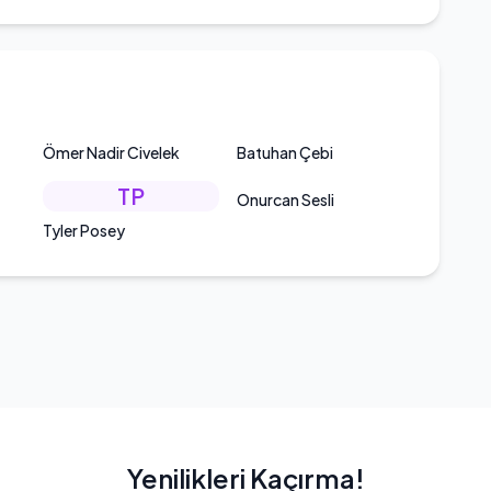
Ömer Nadir Civelek
Batuhan Çebi
TP
Onurcan Sesli
Tyler Posey
Yenilikleri Kaçırma!