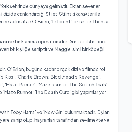
 York şehrinde dünyaya gelmiştir. Ekran severler
i dizide canlandırdığı Stiles Stilinski karakteri ile
rine adım atan O’Brien, 'Labirent' dizisinde Thomas
, babası ise bir kamera operatörüdür. Annesi daha önce
en bir kişiliğe sahiptir ve Maggie isimli bir köpeği
rdır. O’Brien, bugüne kadar birçok dizi ve filmde rol
’s Kiss', 'Charlie Brown: Blockhead’s Revenge',
ip', 'Maze Runner', 'Maze Runner: The Scorch Trials',
e 'Maze Runner: The Death Cure' gibi yapımlar yer
s with Toby Harris' ve 'New Girl' bulunmaktadır. Dylan
iyere sahip olup, hayranları tarafından sevilmekte ve