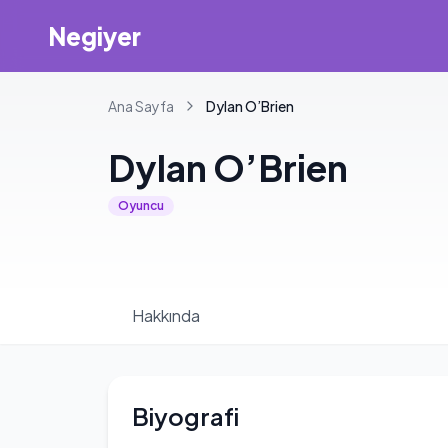
Negiyer
Ana Sayfa
Dylan
O’Brien
Dylan
O’Brien
Oyuncu
Hakkında
Biyografi