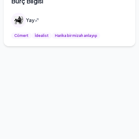
Burç Bilgisi
Yay
♐
Cömert
İdealist
Harika bir mizah anlayışı