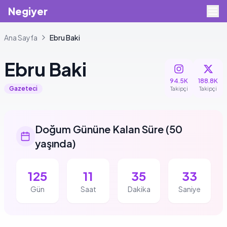
Negiyer
Ana Sayfa
Ebru
Baki
Ebru
Baki
94.5K
188.8K
Gazeteci
Takipçi
Takipçi
Doğum Gününe Kalan Süre
(
50
yaşında
)
125
11
35
32
Gün
Saat
Dakika
Saniye