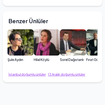
Benzer Ünlüler
Şule Aydın
Hilal Köylü
Sorel Dağıstanlı
Fırat Günay
İstanbul
doğumlu ünlüler
·
13
Aralık
doğumlu ünlüler