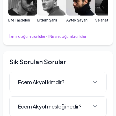
Efe Taşdelen
Erdem Şanlı
Aytek Şayan
Selahattin P
İzmir
doğumlu ünlüler
·
1
Nisan
doğumlu ünlüler
Sık Sorulan Sorular
Ecem Akyol kimdir?
Ecem Akyol, 1991 yılının Nisan ayında
Ecem Akyol mesleği nedir?
İzmir'de dünyaya gelmiştir. Aslen