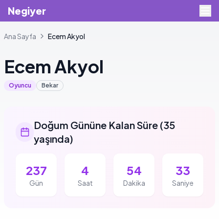
Negiyer
Ana Sayfa
Ecem
Akyol
Ecem
Akyol
Oyuncu
Bekar
Doğum Gününe Kalan Süre
(
35
yaşında
)
237
4
54
32
Gün
Saat
Dakika
Saniye