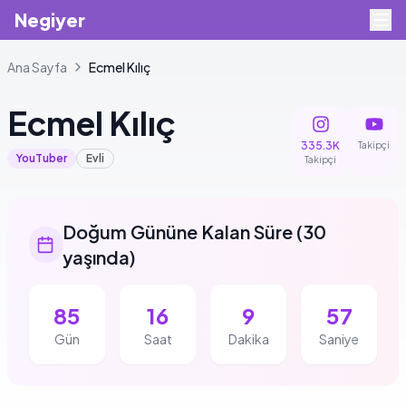
Negiyer
Ana Sayfa
Ecmel
Kılıç
Ecmel
Kılıç
335.3K
Takipçi
YouTuber
Evli
Takipçi
Doğum Gününe Kalan Süre
(
30
yaşında
)
85
16
9
56
Gün
Saat
Dakika
Saniye