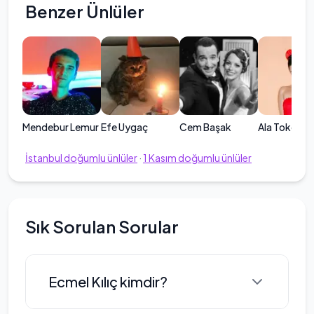
Benzer Ünlüler
Mendebur Lemur
Efe Uygaç
Cem Başak
Ala Tokel
İstanbul
doğumlu ünlüler
·
1
Kasım
doğumlu ünlüler
Sık Sorulan Sorular
Ecmel Kılıç kimdir?