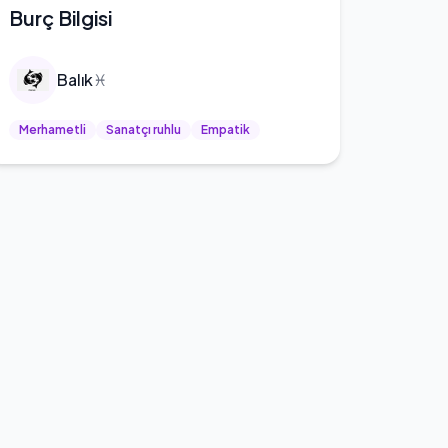
Burç Bilgisi
Balık
♓
Merhametli
Sanatçı ruhlu
Empatik