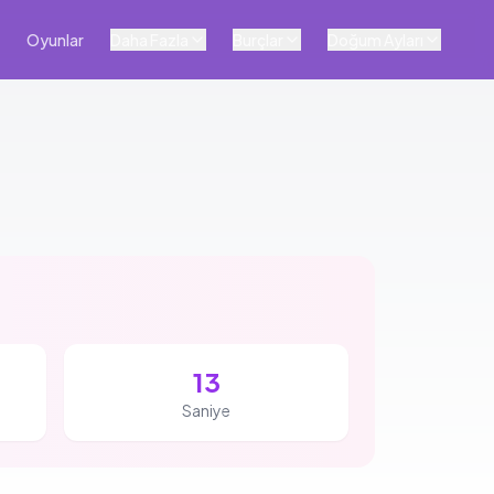
Oyunlar
Daha Fazla
Burçlar
Doğum Ayları
13
Saniye