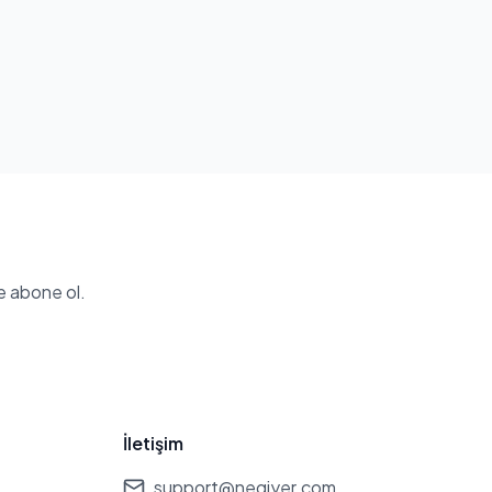
e abone ol.
İletişim
support@negiyer.com