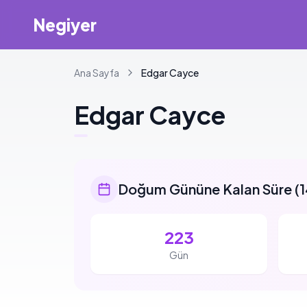
Negiyer
Ana Sayfa
Edgar
Cayce
Edgar
Cayce
Doğum Gününe Kalan Süre
(
1
223
Gün