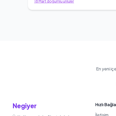
18
Mart
doğumlu ünlüler
En yeni iç
Negiyer
Hızlı Bağla
İletişim