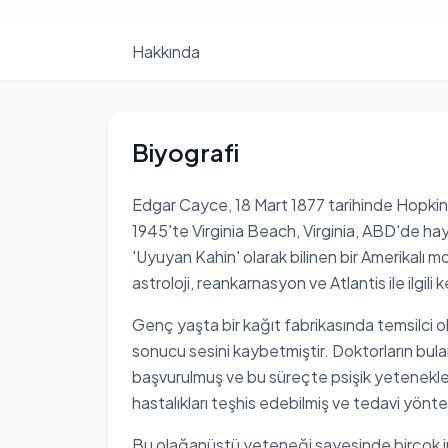
Hakkında
Biyografi
Edgar Cayce, 18 Mart 1877 tarihinde Hopki
1945'te Virginia Beach, Virginia, ABD'de ha
'Uyuyan Kahin' olarak bilinen bir Amerikalı m
astroloji, reankarnasyon ve Atlantis ile ilgili 
Genç yaşta bir kağıt fabrikasında temsilci ol
sonucu sesini kaybetmiştir. Doktorların bu
başvurulmuş ve bu süreçte psişik yetenekler
hastalıkları teşhis edebilmiş ve tedavi yöntem
Bu olağanüstü yeteneği sayesinde birçok 