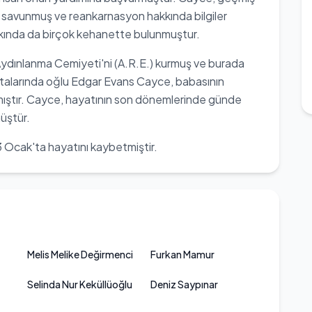
u savunmuş ve reankarnasyon hakkında bilgiler
hakkında da birçok kehanette bulunmuştur.
 Aydınlanma Cemiyeti'ni (A.R.E.) kurmuş ve burada
ın ortalarında oğlu Edgar Evans Cayce, babasının
p yazmıştır. Cayce, hayatının son dönemlerinde günde
üştür.
 Ocak'ta hayatını kaybetmiştir.
Melis Melike Değirmenci
Furkan Mamur
Selinda Nur Keküllüoğlu
Deniz Saypınar