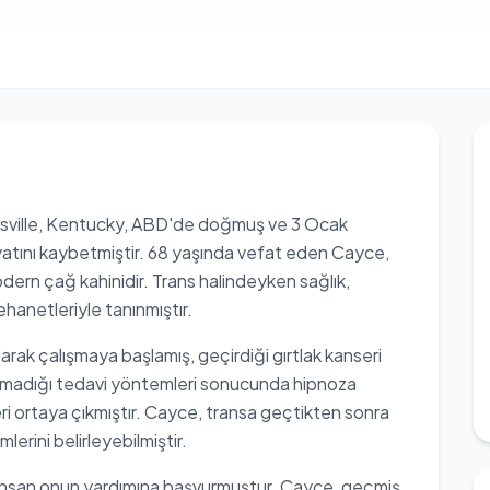
nsville, Kentucky, ABD'de doğmuş ve 3 Ocak
yatını kaybetmiştir. 68 yaşında vefat eden Cayce,
odern çağ kahinidir. Trans halindeyken sağlık,
kehanetleriyle tanınmıştır.
arak çalışmaya başlamış, geçirdiği gırtlak kanseri
lamadığı tedavi yöntemleri sonucunda hipnoza
i ortaya çıkmıştır. Cayce, transa geçtikten sonra
lerini belirleyebilmiştir.
insan onun yardımına başvurmuştur. Cayce, geçmiş