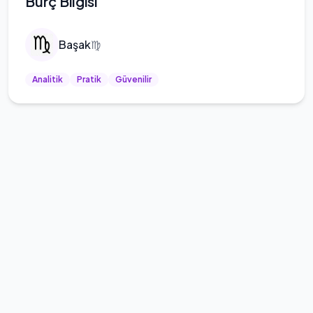
Burç Bilgisi
Başak
♍
Analitik
Pratik
Güvenilir