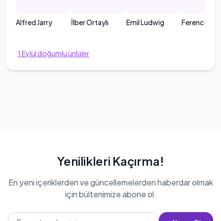
Alfred Jarry
İlber Ortaylı
Emil Ludwig
Ferenc Moln
1
Eylül
doğumlu ünlüler
Yenilikleri Kaçırma!
En yeni içeriklerden ve güncellemelerden haberdar olmak
için bültenimize abone ol.