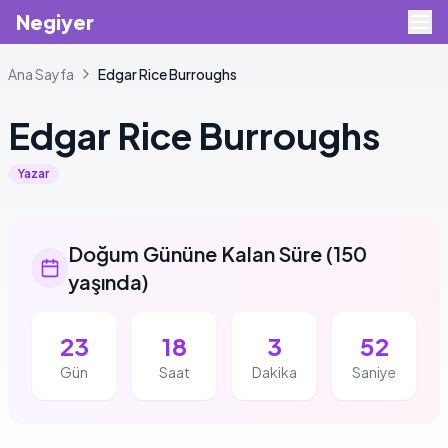
Negiyer
Ana Sayfa
Edgar
Rice Burroughs
Edgar
Rice Burroughs
Yazar
Doğum Gününe Kalan Süre
(
150
yaşında
)
23
18
3
52
Gün
Saat
Dakika
Saniye