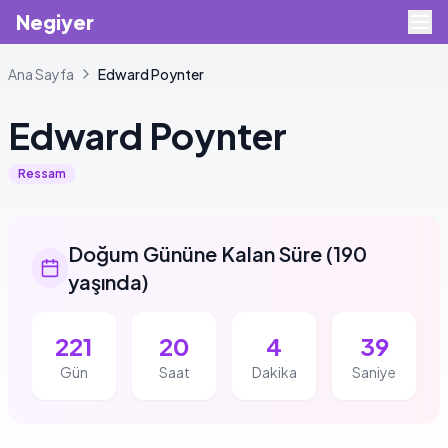
Negiyer
Ana Sayfa
Edward
Poynter
Edward
Poynter
Ressam
Doğum Gününe Kalan Süre
(
190
yaşında
)
221
20
4
38
Gün
Saat
Dakika
Saniye