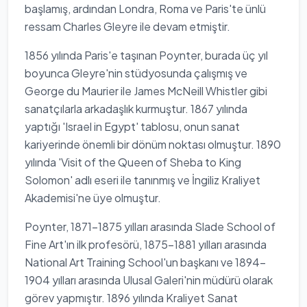
başlamış, ardından Londra, Roma ve Paris'te ünlü
ressam Charles Gleyre ile devam etmiştir.
1856 yılında Paris'e taşınan Poynter, burada üç yıl
boyunca Gleyre'nin stüdyosunda çalışmış ve
George du Maurier ile James McNeill Whistler gibi
sanatçılarla arkadaşlık kurmuştur. 1867 yılında
yaptığı 'Israel in Egypt' tablosu, onun sanat
kariyerinde önemli bir dönüm noktası olmuştur. 1890
yılında 'Visit of the Queen of Sheba to King
Solomon' adlı eseri ile tanınmış ve İngiliz Kraliyet
Akademisi'ne üye olmuştur.
Poynter, 1871-1875 yılları arasında Slade School of
Fine Art'ın ilk profesörü, 1875-1881 yılları arasında
National Art Training School'un başkanı ve 1894-
1904 yılları arasında Ulusal Galeri'nin müdürü olarak
görev yapmıştır. 1896 yılında Kraliyet Sanat