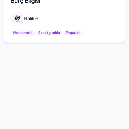
Burç Bilgisi
Balık
♓
Merhametli
Sanatçı ruhlu
Empatik