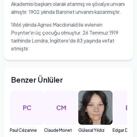
Akademisi başkanı olarak atanmış ve şövalye unvanı
almıştır. 1902 yılında Baronet unvanını kazanmıştır.
1866 yılında Agnes Macdonald ile evlenen
Poynter'ın üç çocuğu olmuştur. 26 Temmuz 1919
tarihinde Londra, İngiltere'de 83 yaşında vefat
etmiştir.
Benzer Ünlüler
PC
CM
ED
Paul Cézanne
Claude Monet
Gülasal Yıldız
Edgar Dega