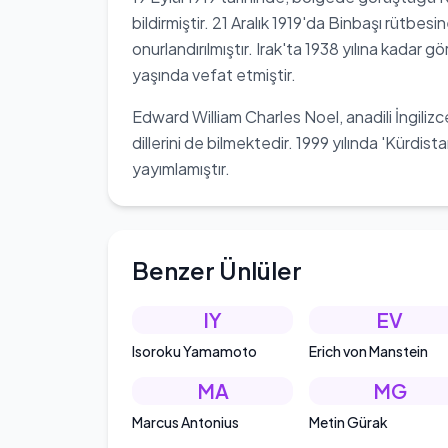
bildirmiştir. 21 Aralık 1919'da Binbaşı rütbes
onurlandırılmıştır. Irak'ta 1938 yılına kadar g
yaşında vefat etmiştir.
Edward William Charles Noel, anadili İngiliz
dillerini de bilmektedir. 1999 yılında 'Kürdist
yayımlamıştır.
Benzer Ünlüler
IY
EV
Isoroku Yamamoto
Erich von Manstein
MA
MG
Marcus Antonius
Metin Gürak