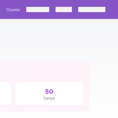
Oyunlar
Daha Fazla
Burçlar
Doğum Ayları
49
Saniye