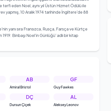
ine terfi eden Noel, aynı yıl Üstün Hizmet Ödülü ile
örev yapmış, 10 Aralık 1974 tarihinde İngiltere'de 88
ce'nin yanı sıra Fransızca, Rusça, Farsça ve Kürtçe
an 1919: Binbaşı Noel'in Günlüğü' adlı bir kitap
AB
GF
Amiral Bristol
Guy Fawkes
DÇ
AL
Dursun Çiçek
Aleksey Leonov