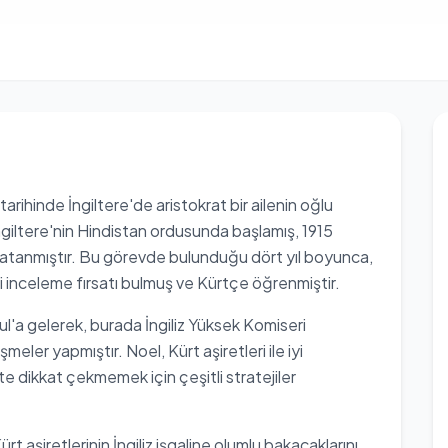
rihinde İngiltere'de aristokrat bir ailenin oğlu
İngiltere'nin Hindistan ordusunda başlamış, 1915
k atanmıştır. Bu görevde bulunduğu dört yıl boyunca,
i inceleme fırsatı bulmuş ve Kürtçe öğrenmiştir.
'a gelerek, burada İngiliz Yüksek Komiseri
meler yapmıştır. Noel, Kürt aşiretleri ile iyi
 dikkat çekmemek için çeşitli stratejiler
t aşiretlerinin İngiliz işgaline olumlu bakacaklarını