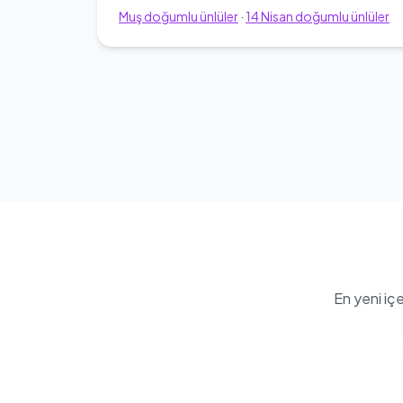
Muş
doğumlu ünlüler
·
14
Nisan
doğumlu ünlüler
En yeni iç