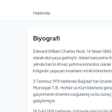
Hakkında
Biyografi
Edward William Charles Noel, 14 Nisan 1886 ta
olarak dünyaya gelmiştir. Askeri kariyerine 
yılında İran'ın Ahvaz şehrine konsolos olara
bölgede yaşayan insanların etnik kökenlerin
3 Temmuz 1919 tarihinde Bağdat'tan İstanbul
Müsteşarı T.B. Hohler ve Kürt liderlerle görüş
geçinmenin önemini vurgulamış ve bu süreçte
geliştirmiştir.
19 Eylül 1919 tarihinde, bölgede görüştüğü Kür