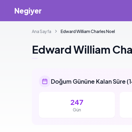
Negiyer
Ana Sayfa
Edward
William Charles Noel
Edward
William Cha
Doğum Gününe Kalan Süre
(
1
247
Gün