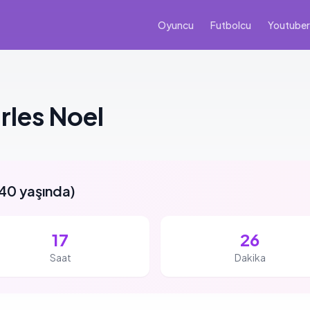
Oyuncu
Futbolcu
Youtuber
rles Noel
40 yaşında
)
17
26
Saat
Dakika