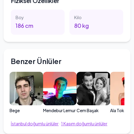
Fiziksel Özellikler
Boy
Kilo
186
cm
80
kg
Benzer Ünlüler
Bege
Mendebur Lemur
Cem Başak
Ala Tokel
İstanbul
doğumlu ünlüler
·
1
Kasım
doğumlu ünlüler