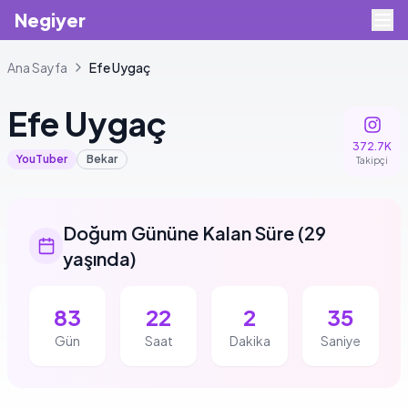
Negiyer
Ana Sayfa
Efe
Uygaç
Efe
Uygaç
372.7K
YouTuber
Bekar
Takipçi
Doğum Gününe Kalan Süre
(
29
yaşında
)
83
22
2
34
Gün
Saat
Dakika
Saniye