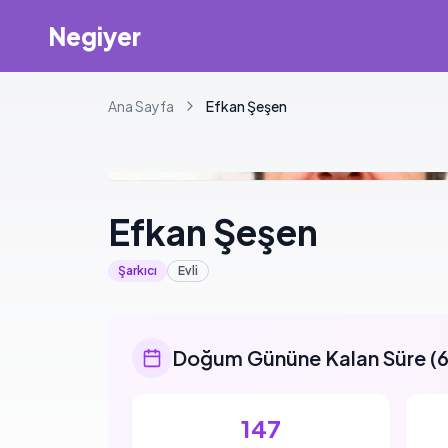
Negiyer
Ana Sayfa
Efkan
Şeşen
Efkan
Şeşen
Şarkıcı
Evli
Doğum Gününe Kalan Süre
(
6
147