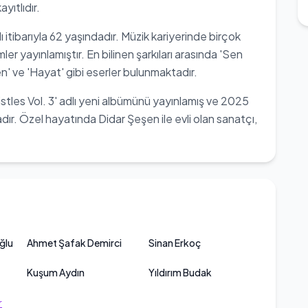
yıtlıdır.
 itibarıyla 62 yaşındadır. Müzik kariyerinde birçok
er yayınlamıştır. En bilinen şarkıları arasında 'Sen
' ve 'Hayat' gibi eserler bulunmaktadır.
tles Vol. 3' adlı yeni albümünü yayınlamış ve 2025
aktadır. Özel hayatında Didar Şeşen ile evli olan sanatçı,
.
ğlu
Ahmet Şafak Demirci
Sinan Erkoç
Kuşum Aydın
Yıldırım Budak
r