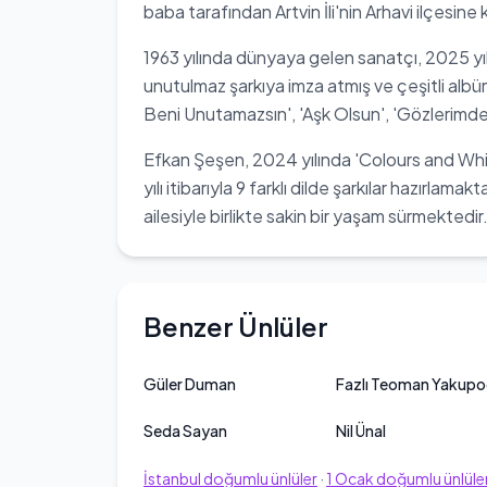
baba tarafından Artvin İli'nin Arhavi ilçesine ka
1963 yılında dünyaya gelen sanatçı, 2025 yılı
unutulmaz şarkıya imza atmış ve çeşitli albüml
Beni Unutamazsın', 'Aşk Olsun', 'Gözlerimden
Efkan Şeşen, 2024 yılında 'Colours and Whis
yılı itibarıyla 9 farklı dilde şarkılar hazırlam
ailesiyle birlikte sakin bir yaşam sürmektedir
Benzer Ünlüler
Güler Duman
Fazlı Teoman Yakupo
Seda Sayan
Nil Ünal
İstanbul
doğumlu ünlüler
·
1
Ocak
doğumlu ünlüle