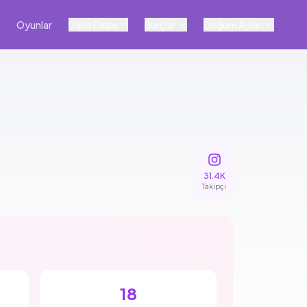
Oyunlar
Daha Fazla
Burçlar
Doğum Ayları
+
1
Fotoğraf
31.4K
Takipçi
17