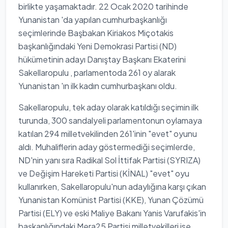
birlikte yaşamaktadır. 22 Ocak 2020 tarihinde
Yunanistan 'da yapılan cumhurbaşkanlığı
seçimlerinde Başbakan Kiriakos Miçotakis
başkanlığındaki Yeni Demokrasi Partisi (ND)
hükümetinin adayı Danıştay Başkanı Ekaterini
Sakellaropulu , parlamentoda 261 oy alarak
Yunanistan 'ın ilk kadın cumhurbaşkanı oldu.
Sakellaropulu, tek aday olarak katıldığı seçimin ilk
turunda, 300 sandalyeli parlamentonun oylamaya
katılan 294 milletvekilinden 261'inin "evet" oyunu
aldı. Muhaliflerin aday göstermediği seçimlerde,
ND'nin yanı sıra Radikal Sol İttifak Partisi (SYRIZA)
ve Değişim Hareketi Partisi (KİNAL) "evet" oyu
kullanırken, Sakellaropulu'nun adaylığına karşı çıkan
Yunanistan Komünist Partisi (KKE), Yunan Çözümü
Partisi (ELY) ve eski Maliye Bakanı Yanis Varufakis'in
başkanlığındaki Mera25 Partisi milletvekilleri ise