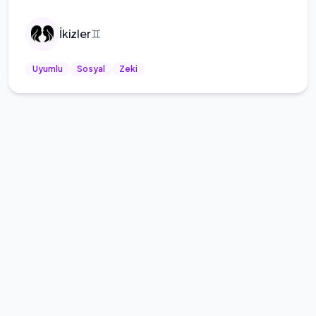
İkizler
♊
Uyumlu
Sosyal
Zeki