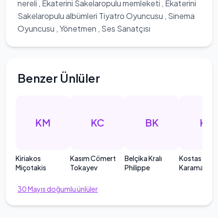
nereli , Ekaterini Sakelaropulu memleketi , Ekaterini
Sakelaropulu albümleri Tiyatro Oyuncusu , Sinema
Oyuncusu , Yönetmen , Ses Sanatçısı
Benzer Ünlüler
KM
KC
BK
KK
Kiriakos
Kasım Cömert
Belçika Kralı
Kostas
Miçotakis
Tokayev
Philippe
Karamanlis
30
Mayıs
doğumlu ünlüler