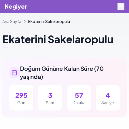
Negiyer
Ana Sayfa
Ekaterini
Sakelaropulu
Ekaterini
Sakelaropulu
Doğum Gününe Kalan Süre
(
70
yaşında
)
295
3
57
3
Gün
Saat
Dakika
Saniye