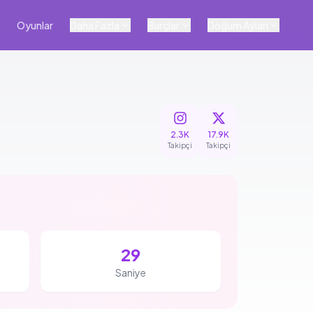
Oyunlar
Daha Fazla
Burçlar
Doğum Ayları
2.3K
17.9K
Takipçi
Takipçi
29
Saniye