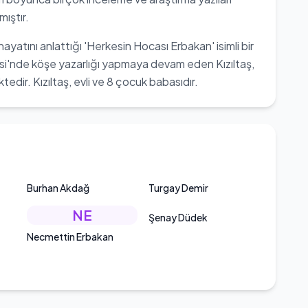
ıştır.
yatını anlattığı 'Herkesin Hocası Erbakan' isimli bir
i'nde köşe yazarlığı yapmaya devam eden Kızıltaş,
dir. Kızıltaş, evli ve 8 çocuk babasıdır.
Burhan Akdağ
Turgay Demir
NE
Şenay Düdek
Necmettin Erbakan