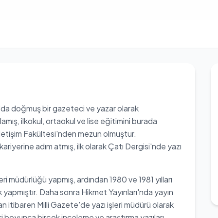
u'da doğmuş bir gazeteci ve yazar olarak
ış, ilkokul, ortaokul ve lise eğitimini burada
letişim Fakültesi'nden mezun olmuştur.
iyerine adım atmış, ilk olarak Çatı Dergisi'nde yazı
leri müdürlüğü yapmış, ardından 1980 ve 1981 yılları
k yapmıştır. Daha sonra Hikmet Yayınları'nda yayın
 itibaren Milli Gazete'de yazı işleri müdürü olarak
yeri boyunca birçok inceleme ve araştırma yazıları