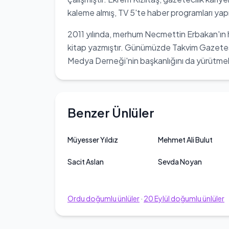
kaleme almış, TV 5'te haber programları yapm
2011 yılında, merhum Necmettin Erbakan'ın ha
kitap yazmıştır. Günümüzde Takvim Gazetes
Medya Derneği'nin başkanlığını da yürütmekte
Benzer Ünlüler
Müyesser Yıldız
Mehmet Ali Bulut
Sacit Aslan
Sevda Noyan
Ordu
doğumlu ünlüler
·
20
Eylül
doğumlu ünlüler