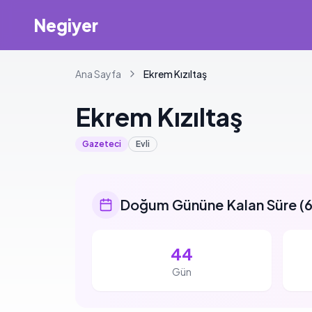
Negiyer
Ana Sayfa
Ekrem
Kızıltaş
Ekrem
Kızıltaş
Gazeteci
Evli
Doğum Gününe Kalan Süre
(
6
44
Gün