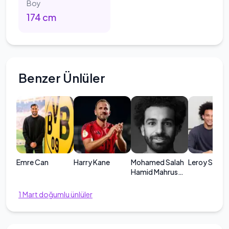
Boy
174
cm
Benzer Ünlüler
Emre Can
Harry Kane
Mohamed Salah
Leroy Sane
Hamid Mahrus
Gali
1
Mart
doğumlu ünlüler