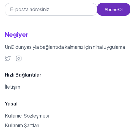
Ligi'nde AEK karşısında gösterdiği
Abone Ol
performansla dikkat çekmiştir.
Trabzonspor formasıyla çıktığı bu
maçta 28, 44 ve 70. dakikalarda
Negiyer
attığı gollerle takımının turu
Ünlü dünyasıyla bağlantıda kalmanız için nihai uygulama
geçmesine büyük katkı sağlamıştır.
Ekuban, futbol kariyerinde her geçen
gün artan performansıyla dikkatleri
üzerine çekmektedir.
Hızlı Bağlantılar
İletişim
Yasal
Kullanıcı Sözleşmesi
Kullanım Şartları