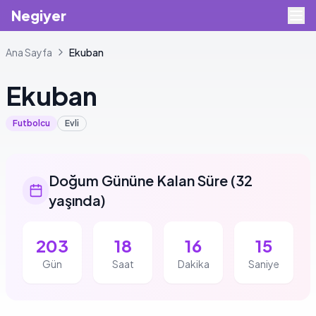
Negiyer
Ana Sayfa
Ekuban
Ekuban
Futbolcu
Evli
Doğum Gününe Kalan Süre
(
32
yaşında
)
203
18
16
14
Gün
Saat
Dakika
Saniye