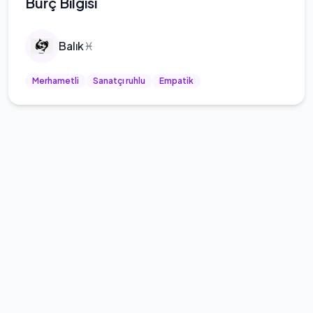
Burç Bilgisi
Balık
♓
Merhametli
Sanatçı ruhlu
Empatik