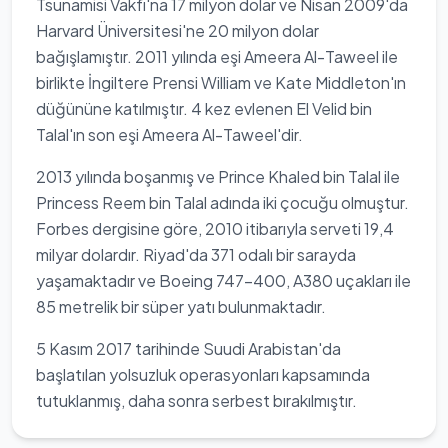
Tsunamisi Vakfı'na 17 milyon dolar ve Nisan 2009'da
Harvard Üniversitesi'ne 20 milyon dolar
bağışlamıştır. 2011 yılında eşi Ameera Al-Taweel ile
birlikte İngiltere Prensi William ve Kate Middleton'ın
düğününe katılmıştır. 4 kez evlenen El Velid bin
Talal'ın son eşi Ameera Al-Taweel'dir.
2013 yılında boşanmış ve Prince Khaled bin Talal ile
Princess Reem bin Talal adında iki çocuğu olmuştur.
Forbes dergisine göre, 2010 itibarıyla serveti 19,4
milyar dolardır. Riyad'da 371 odalı bir sarayda
yaşamaktadır ve Boeing 747-400, A380 uçakları ile
85 metrelik bir süper yatı bulunmaktadır.
5 Kasım 2017 tarihinde Suudi Arabistan'da
başlatılan yolsuzluk operasyonları kapsamında
tutuklanmış, daha sonra serbest bırakılmıştır.