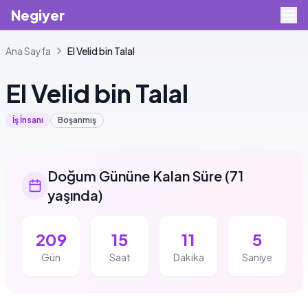
Negiyer
Ana Sayfa
El
Velid bin Talal
El
Velid bin Talal
İş İnsanı
Boşanmış
Doğum Gününe Kalan Süre
(
71
yaşında
)
209
15
11
5
Gün
Saat
Dakika
Saniye