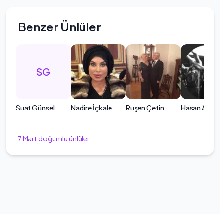
Benzer Ünlüler
SG
Suat Günsel
Nadire İçkale
Ruşen Çetin
Hasan Arat
7
Mart
doğumlu ünlüler