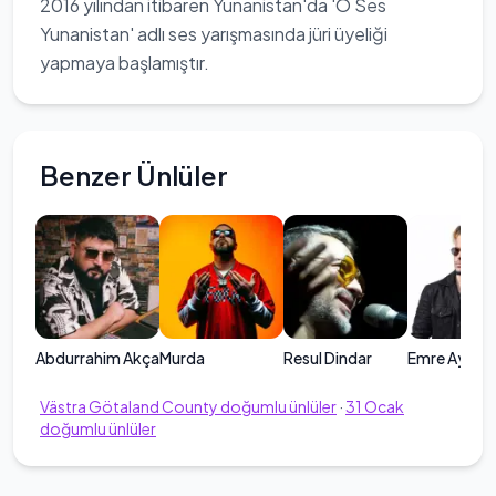
2016 yılından itibaren Yunanistan'da 'O Ses
Yunanistan' adlı ses yarışmasında jüri üyeliği
yapmaya başlamıştır.
Benzer Ünlüler
Abdurrahim Akça
Murda
Resul Dindar
Emre Aydın
Västra Götaland County
doğumlu ünlüler
·
31
Ocak
doğumlu ünlüler