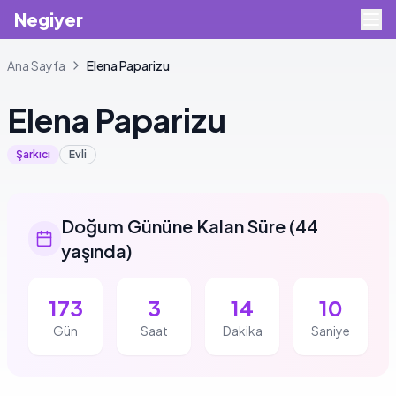
Negiyer
Ana Sayfa
Elena
Paparizu
Elena
Paparizu
Şarkıcı
Evli
Doğum Gününe Kalan Süre
(
44
yaşında
)
173
3
14
10
Gün
Saat
Dakika
Saniye