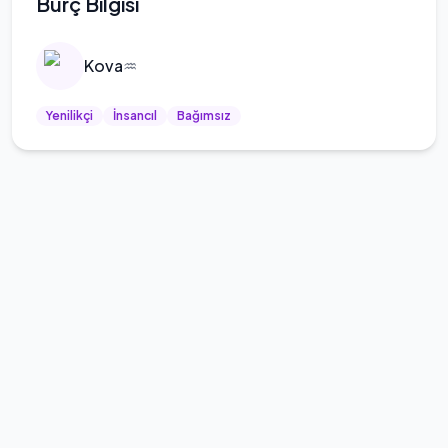
Burç Bilgisi
Kova
♒
Yenilikçi
İnsancıl
Bağımsız