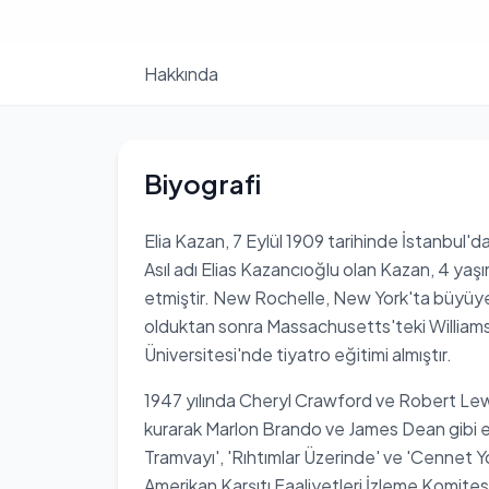
Hakkında
Biyografi
Elia Kazan, 7 Eylül 1909 tarihinde İstanbul'
Asıl adı Elias Kazancıoğlu olan Kazan, 4 yaşı
etmiştir. New Rochelle, New York'ta büyü
olduktan sonra Massachusetts'teki William
Üniversitesi'nde tiyatro eğitimi almıştır.
1947 yılında Cheryl Crawford ve Robert Lewis
kurarak Marlon Brando ve James Dean gibi efs
Tramvayı', 'Rıhtımlar Üzerinde' ve 'Cennet Yol
Amerikan Karşıtı Faaliyetleri İzleme Komite