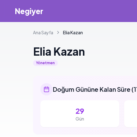
Negiyer
Ana Sayfa
Elia
Kazan
Elia
Kazan
Yönetmen
Doğum Gününe Kalan Süre
(
1
29
Gün