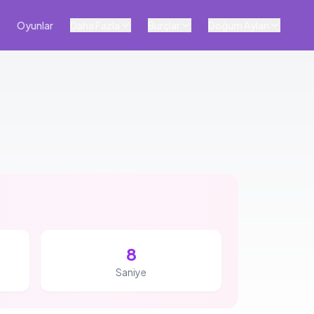
Oyunlar
Daha Fazla
Burçlar
Doğum Ayları
7
Saniye