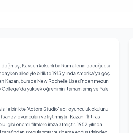
da doğmuş, Kayseri kökenli bir Rum ailenin çocuğudur.
ndayken ailesiyle birlikte 1913 yılında Amerika'ya göç
yen Kazan, burada New Rochelle Lisesi'nden mezun
s College'da yüksek öğrenimini tamamlamış ve Yale
 ile birlikte 'Actors Studio' adlı oyunculuk okulunu
anevi oyuncuları yetiştirmiştir. Kazan, 'İhtiras
u' gibi önemli filmlere imza atmıştır. 1952 yılında
si tarafından sorgulanmış ve sinema endüstrisinden