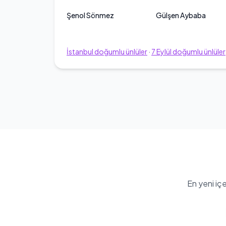
Şenol Sönmez
Gülşen Aybaba
İstanbul
doğumlu ünlüler
·
7
Eylül
doğumlu ünlüler
En yeni iç