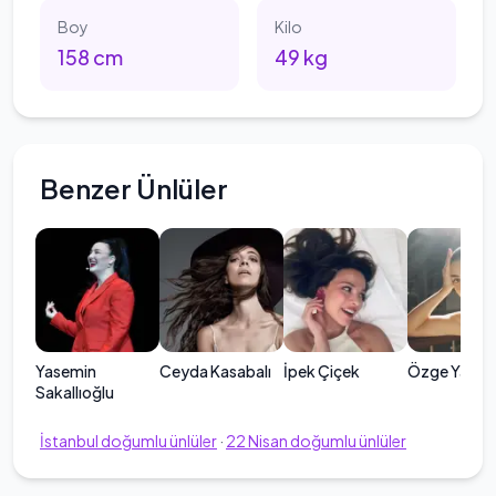
Boy
Kilo
158
cm
49
kg
Benzer Ünlüler
Yasemin
Ceyda Kasabalı
İpek Çiçek
Özge Yağız
Sakallıoğlu
İstanbul
doğumlu ünlüler
·
22
Nisan
doğumlu ünlüler