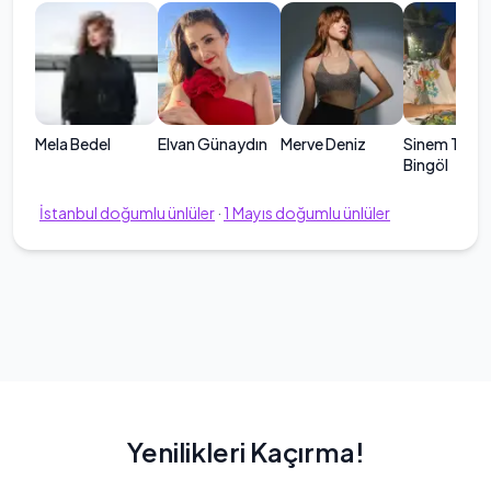
Mela Bedel
Elvan Günaydın
Merve Deniz
Sinem Türkü
Bingöl
İstanbul
doğumlu ünlüler
·
1
Mayıs
doğumlu ünlüler
Yenilikleri Kaçırma!