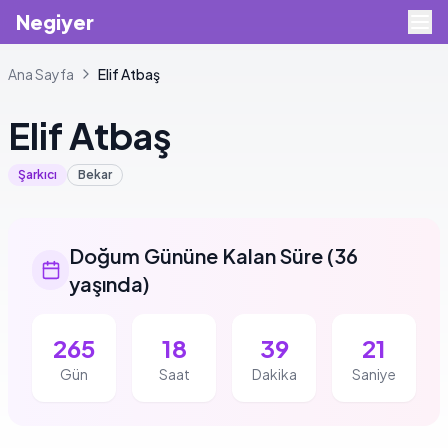
Negiyer
Ana Sayfa
Elif
Atbaş
Elif
Atbaş
Şarkıcı
Bekar
Doğum Gününe Kalan Süre
(
36
yaşında
)
265
18
39
21
Gün
Saat
Dakika
Saniye