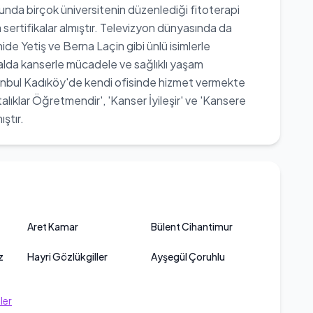
usunda birçok üniversitenin düzenlediği fitoterapi
a sertifikalar almıştır. Televizyon dünyasında da
hide Yetiş ve Berna Laçin gibi ünlü isimlerle
nalda kanserle mücadele ve sağlıklı yaşam
anbul Kadıköy'de kendi ofisinde hizmet vermekte
lıklar Öğretmendir', 'Kanser İyileşir' ve 'Kansere
ştır.
Aret Kamar
Bülent Cihantimur
z
Hayri Gözlükgiller
Ayşegül Çoruhlu
ler