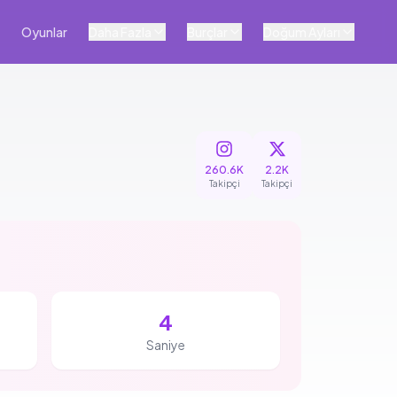
Oyunlar
Daha Fazla
Burçlar
Doğum Ayları
260.6K
2.2K
Takipçi
Takipçi
3
Saniye