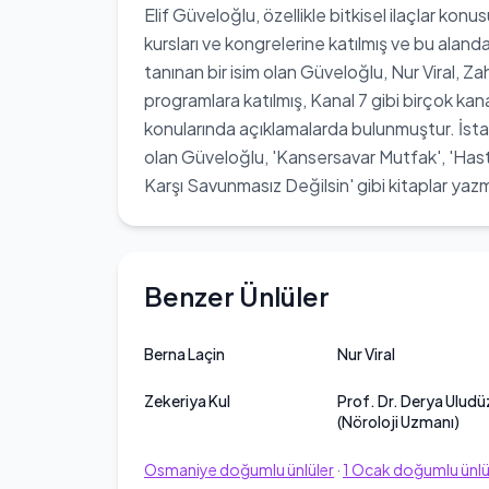
Elif Güveloğlu, özellikle bitkisel ilaçlar kon
kursları ve kongrelerine katılmış ve bu aland
tanınan bir isim olan Güveloğlu, Nur Viral, Za
programlara katılmış, Kanal 7 gibi birçok ka
konularında açıklamalarda bulunmuştur. İst
olan Güveloğlu, 'Kansersavar Mutfak', 'Hasta
Karşı Savunmasız Değilsin' gibi kitaplar yazmı
Benzer Ünlüler
Berna Laçin
Nur Viral
Zekeriya Kul
Prof. Dr. Derya Uludü
(Nöroloji Uzmanı)
Osmaniye
doğumlu ünlüler
·
1
Ocak
doğumlu ünlü