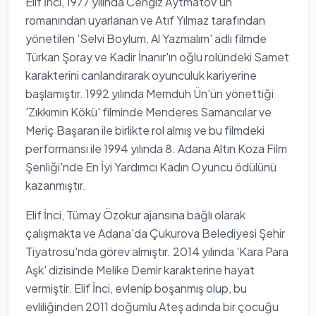
Elif İnci, 1977 yılında Cengiz Aytmatov'un
romanından uyarlanan ve Atıf Yılmaz tarafından
yönetilen 'Selvi Boylum, Al Yazmalım' adlı filmde
Türkan Şoray ve Kadir İnanır'ın oğlu rolündeki Samet
karakterini canlandırarak oyunculuk kariyerine
başlamıştır. 1992 yılında Memduh Ün'ün yönettiği
'Zıkkımın Kökü' filminde Menderes Samancılar ve
Meriç Başaran ile birlikte rol almış ve bu filmdeki
performansı ile 1994 yılında 8. Adana Altın Koza Film
Şenliği'nde En İyi Yardımcı Kadın Oyuncu ödülünü
kazanmıştır.
Elif İnci, Tümay Özokur ajansına bağlı olarak
çalışmakta ve Adana'da Çukurova Belediyesi Şehir
Tiyatrosu'nda görev almıştır. 2014 yılında 'Kara Para
Aşk' dizisinde Melike Demir karakterine hayat
vermiştir. Elif İnci, evlenip boşanmış olup, bu
evliliğinden 2011 doğumlu Ateş adında bir çocuğu