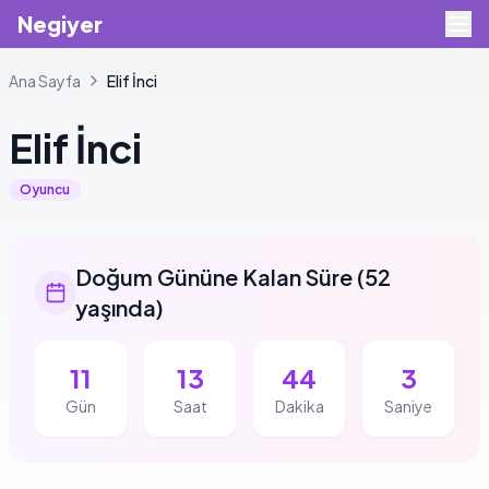
Negiyer
Ana Sayfa
Elif
İnci
Elif
İnci
Oyuncu
Doğum Gününe Kalan Süre
(
52
yaşında
)
11
13
44
3
Gün
Saat
Dakika
Saniye