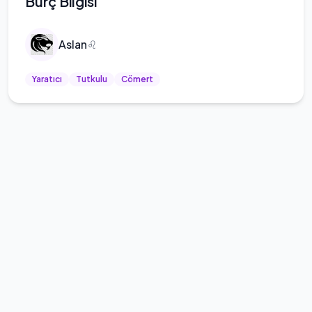
Burç Bilgisi
Aslan
♌
Yaratıcı
Tutkulu
Cömert