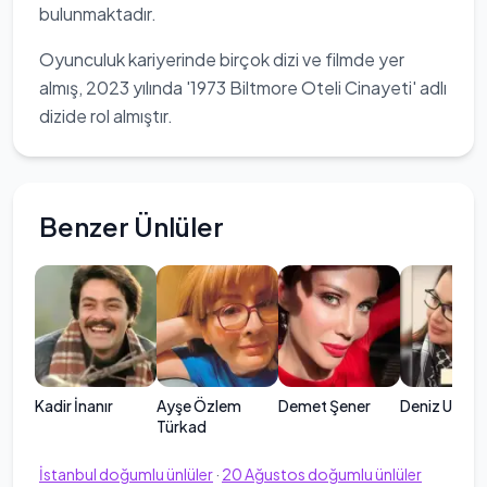
bulunmaktadır.
Oyunculuk kariyerinde birçok dizi ve filmde yer
almış, 2023 yılında '1973 Biltmore Oteli Cinayeti' adlı
dizide rol almıştır.
Benzer Ünlüler
Kadir İnanır
Ayşe Özlem
Demet Şener
Deniz Uğur
Türkad
İstanbul
doğumlu ünlüler
·
20
Ağustos
doğumlu ünlüler