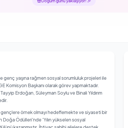
Doğum günü yaklaşıyor!
🎉
e genç yaşına rağmen sosyal sorumluluk projeleri ile
AR-GE Komisyon Başkanı olarak görev yapmaktadır.
yyip Erdoğan, Süleyman Soylu ve Binali Yıldırım
edir.
yla gençlere örnek olmayı hedeflemekte ve siyaseti bir
n Doğa Ödülleri'nde 'Yılın yükselen sosyal
dülünü kazanmıştır. İhtiyaç sahibi ailelere destek