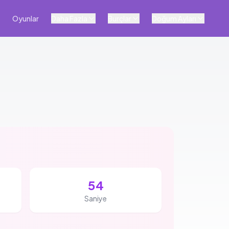
Oyunlar
Daha Fazla
Burçlar
Doğum Ayları
53
Saniye