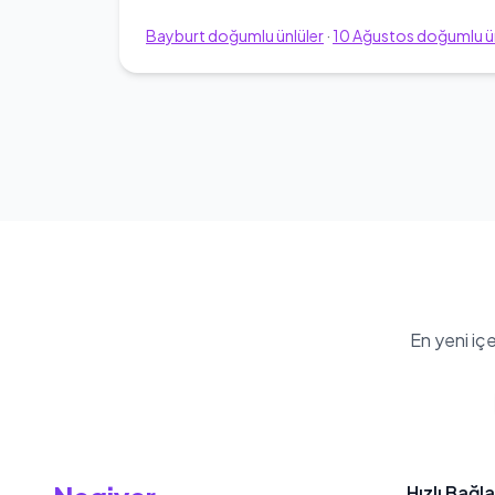
Bayburt
doğumlu ünlüler
·
10
Ağustos
doğumlu ün
En yeni iç
Hızlı Bağla