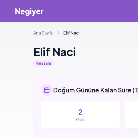
Negiyer
Ana Sayfa
Elif
Naci
Elif
Naci
Ressam
Doğum Gününe Kalan Süre
(
1
2
Gün