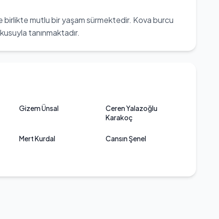
esiyle birlikte mutlu bir yaşam sürmektedir. Kova burcu
utkusuyla tanınmaktadır.
Gizem Ünsal
Ceren Yalazoğlu
Karakoç
Mert Kurdal
Cansın Şenel