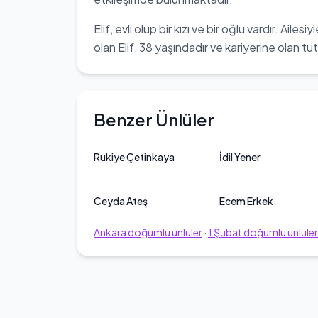
Elif, evli olup bir kızı ve bir oğlu vardır. Ail
olan Elif, 38 yaşındadır ve kariyerine olan t
Benzer Ünlüler
Rukiye Çetinkaya
İdil Yener
Ceyda Ateş
Ecem Erkek
Ankara
doğumlu ünlüler
·
1
Şubat
doğumlu ünlüler