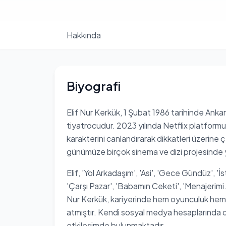
Hakkında
Biyografi
Elif Nur Kerkük, 1 Şubat 1986 tarihinde An
tiyatrocudur. 2023 yılında Netflix platform
karakterini canlandırarak dikkatleri üzerine
günümüze birçok sinema ve dizi projesinde 
Elif, 'Yol Arkadaşım', 'Asi', 'Gece Gündüz', 'İs
'Çarşı Pazar', 'Babamın Ceketi', 'Menajerimi Ar
Nur Kerkük, kariyerinde hem oyunculuk hem 
atmıştır. Kendi sosyal medya hesaplarında da
etkileşimde bulunmaktadır.