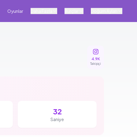
Oyunlar
Daha Fazla
Burçlar
Doğum Ayları
4.9K
Takipçi
31
Saniye