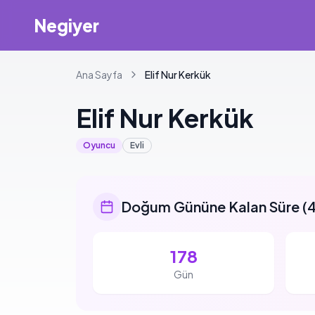
Negiyer
Ana Sayfa
Elif
Nur Kerkük
Elif
Nur Kerkük
Oyuncu
Evli
Doğum Gününe Kalan Süre
(
4
178
Gün