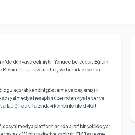
zmir'de dünyaya gelmiştir. Yengeç burcudur. Eğitim
etme Bölümü'nde devam etmiş ve buradan mezun
 blogu açarak kendini göstermeye başlamıştır.
e sosyal medya hesapları üzerinden kıyafetler ve
arladığı retro tarzındaki kombinleri ile dikkat
f, sosyal medya platformlarında aktif bir şekilde yer
klaşık 111 bin takipçiye sahiptir. Elif Taştekne,