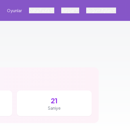
Oyunlar
Daha Fazla
Burçlar
Doğum Ayları
20
Saniye