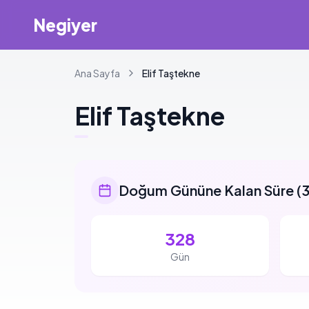
Negiyer
Ana Sayfa
Elif
Taştekne
Elif
Taştekne
Doğum Gününe Kalan Süre
(
3
328
Gün