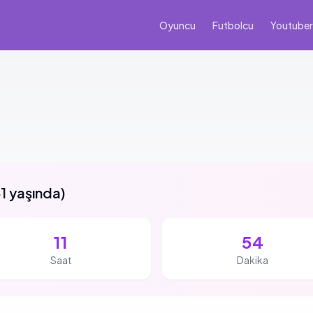
Oyuncu
Futbolcu
Youtuber
1 yaşında
)
11
54
Saat
Dakika