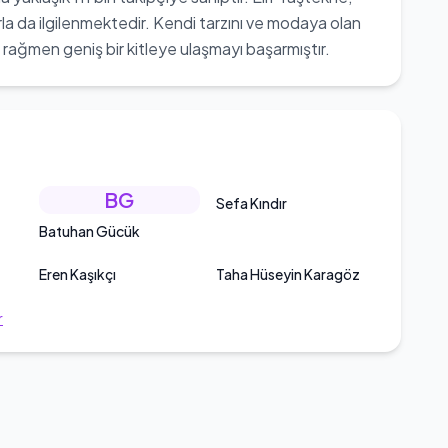
rla da ilgilenmektedir. Kendi tarzını ve modaya olan
na rağmen geniş bir kitleye ulaşmayı başarmıştır.
BG
Sefa Kındır
Batuhan Gücük
Eren Kaşıkçı
Taha Hüseyin Karagöz
r