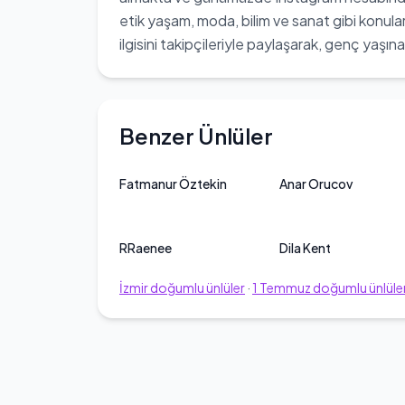
etik yaşam, moda, bilim ve sanat gibi konula
ilgisini takipçileriyle paylaşarak, genç yaşı
Benzer Ünlüler
Fatmanur Öztekin
Anar Orucov
RRaenee
Dila Kent
İzmir
doğumlu ünlüler
·
1
Temmuz
doğumlu ünlüle