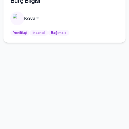
Burç Bilgisi
Kova
♒
Yenilikçi
İnsancıl
Bağımsız