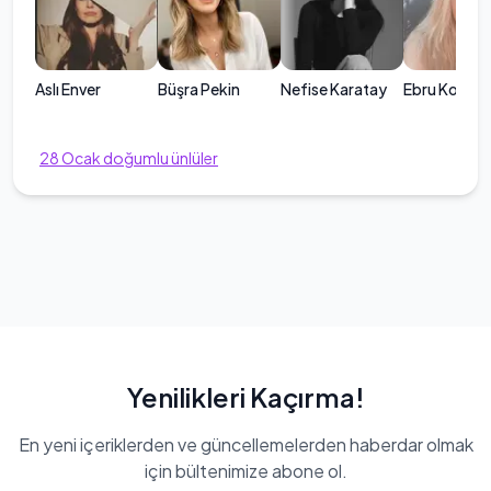
Aslı Enver
Büşra Pekin
Nefise Karatay
Ebru Kocaa
28
Ocak
doğumlu ünlüler
Yenilikleri Kaçırma!
En yeni içeriklerden ve güncellemelerden haberdar olmak
için bültenimize abone ol.