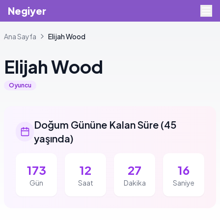
Negiyer
Ana Sayfa
Elijah
Wood
Elijah
Wood
Oyuncu
Doğum Gününe Kalan Süre
(
45
yaşında
)
173
12
27
16
Gün
Saat
Dakika
Saniye