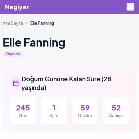
Negiyer
Ana Sayfa
Elle
Fanning
Elle
Fanning
Oyuncu
Doğum Gününe Kalan Süre
(
28
yaşında
)
245
1
59
52
Gün
Saat
Dakika
Saniye