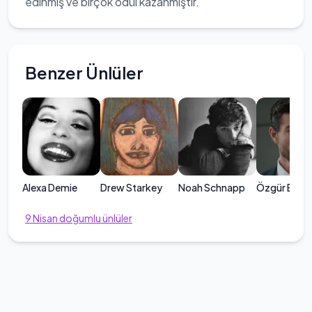
edinmiş ve birçok ödül kazanmıştır.
Benzer Ünlüler
Alexa Demie
Drew Starkey
Noah Schnapp
Özgür Başol
9
Nisan
doğumlu ünlüler