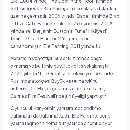
Elle, 2004 yılında 'The Door in the Floor' filminde
Jeff Bridges ve Kim Basinger ile rol alarak dikkatleri
üzerine çekmiştir. 2006 yılında 'Babel' filminde Brad
Pitt ve Cate Blanchett ile birlikte oynamış, 2008
yılında ise 'Benjamin Button'ın Tuhaf Hikâyesi'
filminde Cate Blanchett'in gençliğini
canlandırmıştır. Elle Fanning, 2011 yılında J.J.
Abrams'ın yönettiği 'Super 8' filminde başrol
oynamış ve bu filmle büyük bir çıkış yakalamıştır.
2020 yılında 'The Great' adlı televizyon dizisinde
Rus İmparatoriçesi Büyük Katerina rolünü
üstlenmiştir. Elle, birçok film ve dizide rol almış,
Cannes Film Festivali'nde jüri üyeliği yapmıştır.
Oyunculuk kariyerinin yanı sıra, seslendirme
çalışmaları da bulunmaktadır. Elle Fanning, genç
yaşına rağmen sinema dünyasında önemli bir yer