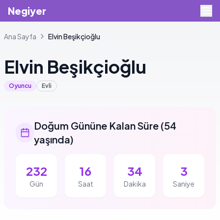
Negiyer
Ana Sayfa
Elvin
Beşikçioğlu
Elvin
Beşikçioğlu
Oyuncu
Evli
Doğum Gününe Kalan Süre
(
54
yaşında
)
232
16
34
3
Gün
Saat
Dakika
Saniye