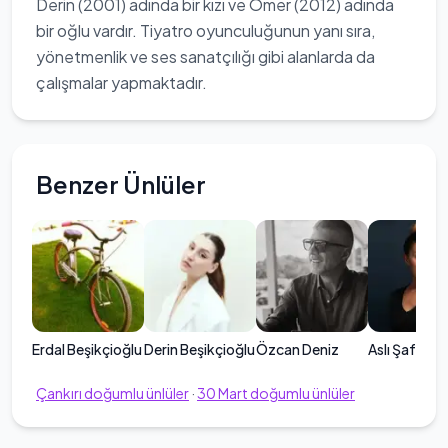
Derin (2001) adında bir kızı ve Ömer (2012) adında
bir oğlu vardır. Tiyatro oyunculuğunun yanı sıra,
yönetmenlik ve ses sanatçılığı gibi alanlarda da
çalışmalar yapmaktadır.
Benzer Ünlüler
Erdal Beşikçioğlu
Derin Beşikçioğlu
Özcan Deniz
Aslı Şafak
Çankırı
doğumlu ünlüler
·
30
Mart
doğumlu ünlüler