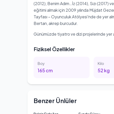
(2012), Benim Adım…İz (2014), Sızı (2017) ve
eğitimi almak için 2009 yılında Müjdat Gez
Tayfası – Oyunculuk Atölyesi'nde de yer alm
Bertan, akrep burcudur.
Günümüzde tiyatro ve dizi projelerinde yer 
Fiziksel Özellikler
Boy
Kilo
165
cm
52
kg
Benzer Ünlüler