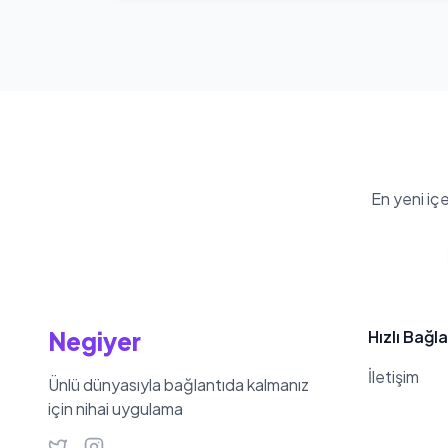
Emel Bertan'nin kilosu 52 kg
En yeni iç
Negiyer
Hızlı Bağla
İletişim
Ünlü dünyasıyla bağlantıda kalmanız
için nihai uygulama