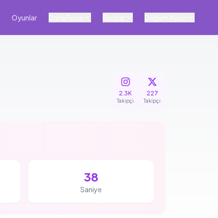
Oyunlar
Daha Fazla
Burçlar
Doğum Ayları
2.3K
227
Takipçi
Takipçi
37
Saniye