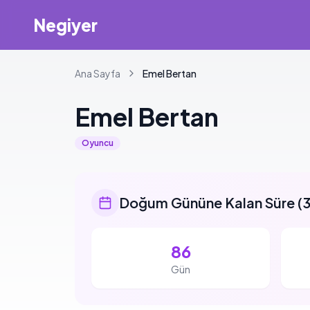
Negiyer
Ana Sayfa
Emel
Bertan
Emel
Bertan
Oyuncu
Doğum Gününe Kalan Süre
(
3
86
Gün