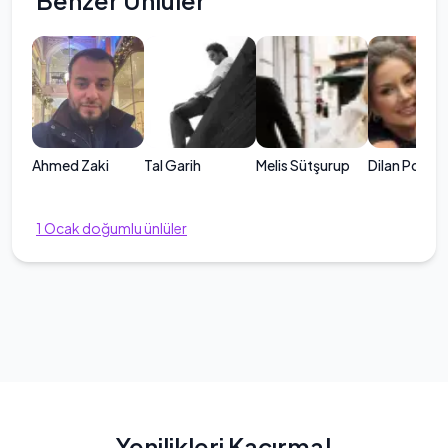
Benzer Ünlüler
Ahmed Zaki
Tal Garih
Melis Sütşurup
Dilan Polat
1
Ocak
doğumlu ünlüler
Yenilikleri Kaçırma!