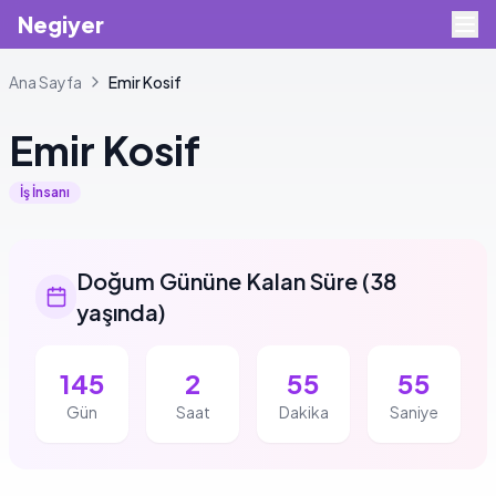
Negiyer
Ana Sayfa
Emir
Kosif
Emir
Kosif
İş İnsanı
Doğum Gününe Kalan Süre
(
38
yaşında
)
145
2
55
55
Gün
Saat
Dakika
Saniye