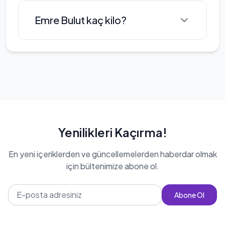
yaşamı ve sosyal medya paylaşımları
Emre Bulut boyu: 183 cm
Emre Bulut kaç kilo?
ile de dikkat çekmektedir. Genç
yaşına rağmen, kariyerinde önemli
adımlar atan Emre, gelecekte daha
Emre Bulut'nin kilosu 74 kg
birçok projede yer almayı
hedeflemektedir.
Yenilikleri Kaçırma!
En yeni içeriklerden ve güncellemelerden haberdar olmak
için bültenimize abone ol.
Abone Ol