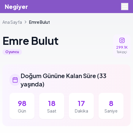
Negiyer
Ana Sayfa
Emre
Bulut
Emre
Bulut
299.1K
Oyuncu
Takipçi
Doğum Gününe Kalan Süre
(
33
yaşında
)
98
18
17
8
Gün
Saat
Dakika
Saniye