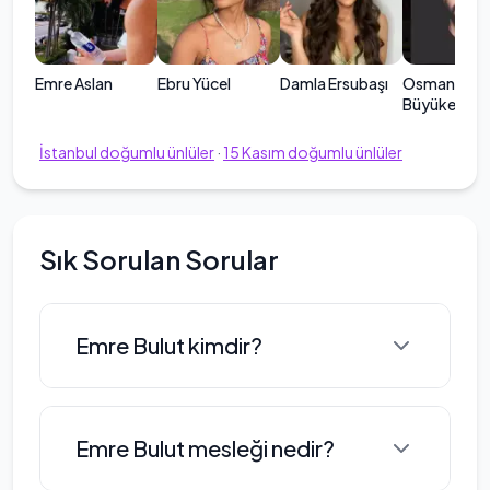
Emre Aslan
Ebru Yücel
Damla Ersubaşı
Osman
Büyükercan
İstanbul
doğumlu ünlüler
·
15
Kasım
doğumlu ünlüler
Sık Sorulan Sorular
Emre Bulut kimdir?
Emre Bulut, 1992 yılında İstanbul'da
Emre Bulut mesleği nedir?
dünyaya gelmiştir. Oyunculuk