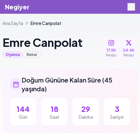
Negiyer
Ana Sayfa
Emre
Canpolat
Emre
Canpolat
17.5K
34.4K
Oyuncu
Bekar
Takipçi
Takipçi
Doğum Gününe Kalan Süre
(
45
yaşında
)
144
18
29
2
Gün
Saat
Dakika
Saniye