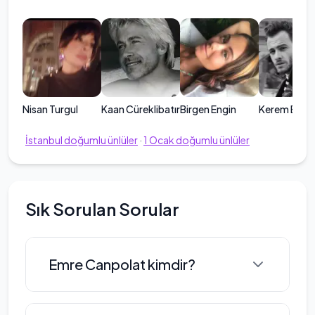
Nisan Turgul
Kaan Cüreklibatır
Birgen Engin
Kerem Bürsi
İstanbul
doğumlu ünlüler
·
1
Ocak
doğumlu ünlüler
Sık Sorulan Sorular
Emre Canpolat kimdir?