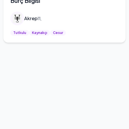
Burç Bilgisi
Akrep
♏
Tutkulu
Kaynakçı
Cesur