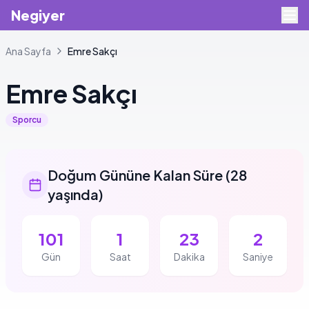
Negiyer
Ana Sayfa
Emre
Sakçı
Emre
Sakçı
Sporcu
Doğum Gününe Kalan Süre
(
28
yaşında
)
101
1
23
1
Gün
Saat
Dakika
Saniye