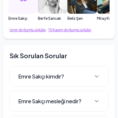
Emre Sakçı
Berfe Sancak
Beliz Şen
Miray Konar
İzmir
doğumlu ünlüler
·
15
Kasım
doğumlu ünlüler
Sık Sorulan Sorular
Emre Sakçı kimdir?
Emre Sakçı, 15 Kasım 1997 tarihinde
Emre Sakçı mesleği nedir?
İzmir'de doğmuş ve yüzme alanında
önemli başarılar elde etmiş bir Türk