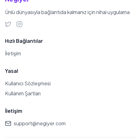
rekorlarının sahibidir. 2020 yılında
Budapeşte'de düzenlenen
Ünlü dünyasıyla bağlantıda kalmanız için nihai uygulama
Uluslararası Yüzme Ligi'nde 25.74'lük
derecesiyle birinci olarak Türkiye
rekorunu kırmış ve erkekler 50 metre
Hızlı Bağlantılar
kurbağalama tarihinde dünyanın en
İletişim
iyi performansını sergileyen 9. sporcu
unvanını almıştır. 27 Aralık 2021
Yasal
tarihinde Gaziantep'te düzenlenen
Kullanıcı Sözleşmesi
Türkiye Şehit Kamil Arena Kulüpler
Kullanım Şartları
Arası Kısa Kulvar Genç ve Açık Yaş
Yüzme Şampiyonası'nda 50 metre
İletişim
kurbağalama finalinde elde ettiği
24.95’lik derecesiyle dünya rekoru
support@negiyer.com
kırmıştır. 25 Temmuz 2023 tarihinde
Japonya'nın Fukuoka kentinde