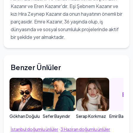
Kazanır ve Eren Kazanır'dır. Eşi Şebnem Kazanır ve
kızı Hira Zeynep Kazanır da onun hayatının önemli bir
parçasıdır. Emre Kazanır, 36 yaşında olup, iş
dünyasında ve sosyal sorumluluk projelerinde aktif
bir şekilde yer almaktadır.
Benzer Ünlüler
EB
Gökhan Doğulu
Sefer Bayındır
Serap Korkmaz
Emir Bahadı
İstanbul
doğumlu ünlüler
·
3
Haziran
doğumlu ünlüler