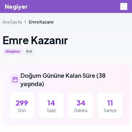
Negiyer
Ana Sayfa
Emre
Kazanır
Emre
Kazanır
Girişimci
Evli
Doğum Gününe Kalan Süre
(
38
yaşında
)
299
14
34
10
Gün
Saat
Dakika
Saniye