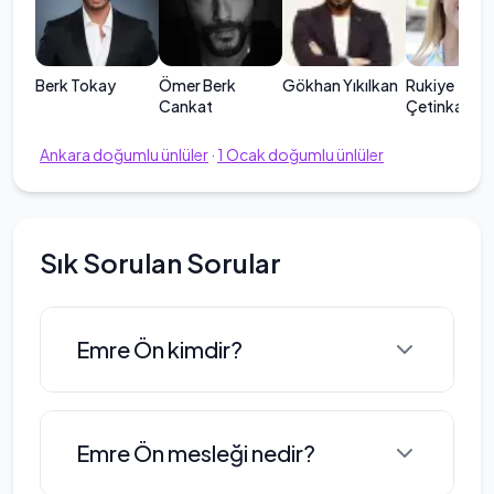
Berk Tokay
Ömer Berk
Gökhan Yıkılkan
Rukiye
Cankat
Çetinkaya
Ankara
doğumlu ünlüler
·
1
Ocak
doğumlu ünlüler
Sık Sorulan Sorular
Emre Ön kimdir?
Emre Ön, 1985 yılında Ankara'da
Emre Ön mesleği nedir?
dünyaya gelmiştir. Tiyatro