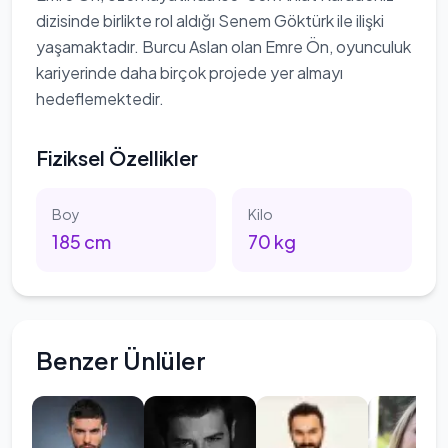
dizisinde birlikte rol aldığı Senem Göktürk ile ilişki
yaşamaktadır. Burcu Aslan olan Emre Ön, oyunculuk
kariyerinde daha birçok projede yer almayı
hedeflemektedir.
Fiziksel Özellikler
Boy
Kilo
185
cm
70
kg
Benzer Ünlüler