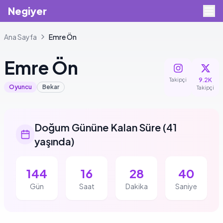
Negiyer
Ana Sayfa
Emre
Ön
Emre
Ön
9.2K
Takipçi
Oyuncu
Bekar
Takipçi
Doğum Gününe Kalan Süre
(
41
yaşında
)
144
16
28
40
Gün
Saat
Dakika
Saniye