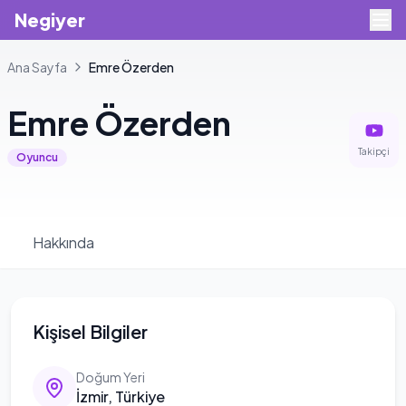
Negiyer
Ana Sayfa
Emre
Özerden
Emre
Özerden
Takipçi
Oyuncu
Hakkında
Kişisel Bilgiler
Doğum Yeri
İzmir, Türkiye