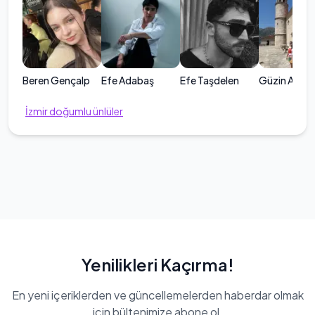
Beren Gençalp
Efe Adabaş
Efe Taşdelen
Güzin Alkan
İzmir
doğumlu ünlüler
Yenilikleri Kaçırma!
En yeni içeriklerden ve güncellemelerden haberdar olmak
için bültenimize abone ol.