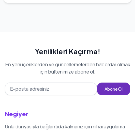
Emre Yetim, anne tarafından Rize,
Emre Yetim boyu: 180 cm
baba tarafından ise Tunceli
kökenlidir. Akrep burcudur.
Yenilikleri Kaçırma!
En yeni içeriklerden ve güncellemelerden haberdar olmak
için bültenimize abone ol.
Abone Ol
Negiyer
Ünlü dünyasıyla bağlantıda kalmanız için nihai uygulama