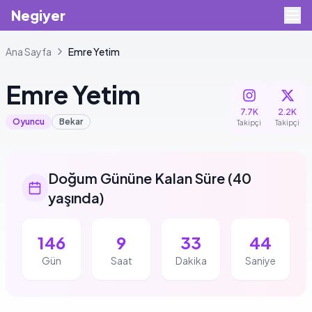
Negiyer
Ana Sayfa
Emre
Yetim
Emre
Yetim
7.7K
2.2K
Oyuncu
Bekar
Takipçi
Takipçi
Doğum Gününe Kalan Süre
(
40
yaşında
)
146
9
33
44
Gün
Saat
Dakika
Saniye