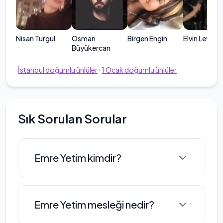
Nisan Turgul
Osman
Birgen Engin
Elvin Levinler
Büyükercan
İstanbul
doğumlu ünlüler
·
1
Ocak
doğumlu ünlüler
Sık Sorulan Sorular
Emre Yetim kimdir?
Emre Yetim, 1986 yılında İstanbul'da
Emre Yetim mesleği nedir?
dünyaya gelmiştir. Eğitim hayatına