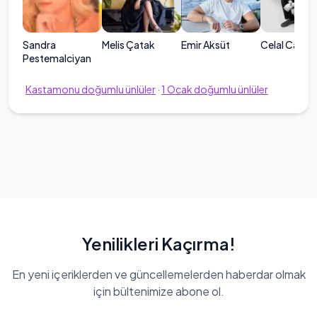
Sandra
Melis Çatak
Emir Aksüt
Celal Can Al
Pestemalciyan
Kastamonu
doğumlu ünlüler
·
1
Ocak
doğumlu ünlüler
Yenilikleri Kaçırma!
En yeni içeriklerden ve güncellemelerden haberdar olmak
için bültenimize abone ol.