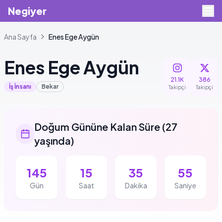
Negiyer
Ana Sayfa
Enes
Ege Aygün
Enes
Ege Aygün
21.1K
386
İş İnsanı
Bekar
Takipçi
Takipçi
Doğum Gününe Kalan Süre
(
27
yaşında
)
145
15
35
55
Gün
Saat
Dakika
Saniye