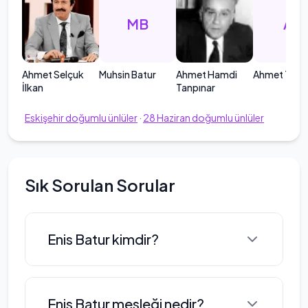
MB
AT
Ahmet Selçuk
Muhsin Batur
Ahmet Hamdi
Ahmet Telli
İlkan
Tanpınar
Eskişehir
doğumlu ünlüler
·
28
Haziran
doğumlu ünlüler
Sık Sorulan Sorular
Enis Batur kimdir?
Enis Batur, 28 Haziran 1952 tarihinde
Enis Batur mesleği nedir?