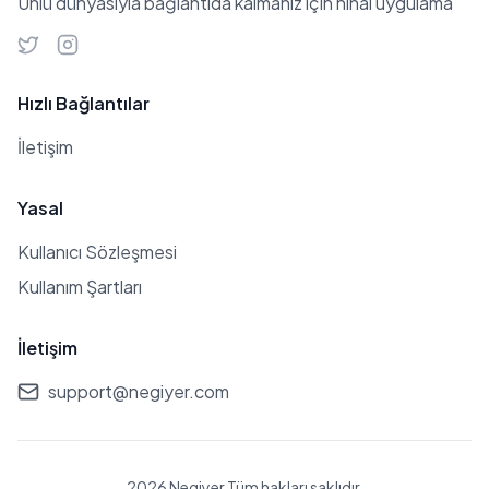
Ünlü dünyasıyla bağlantıda kalmanız için nihai uygulama
dergi ve gazete yayınında eserleri yer
almıştır.
Hızlı Bağlantılar
İletişim
Yasal
Kullanıcı Sözleşmesi
Kullanım Şartları
İletişim
support@negiyer.com
2026 Negiyer Tüm hakları saklıdır.