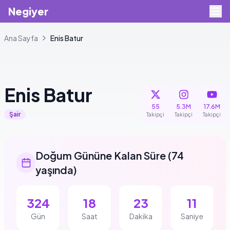
Negiyer
Ana Sayfa
Enis
Batur
Enis
Batur
55
5.3M
17.6M
Şair
Takipçi
Takipçi
Takipçi
Doğum Gününe Kalan Süre
(
74
yaşında
)
324
18
23
10
Gün
Saat
Dakika
Saniye