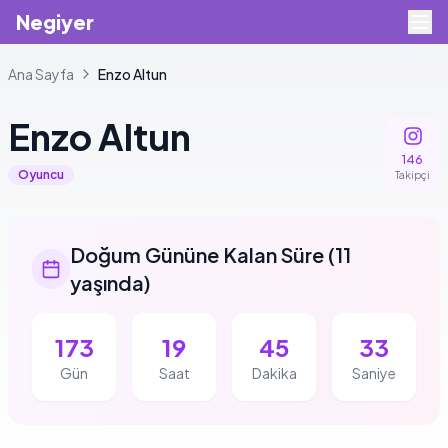
Negiyer
Ana Sayfa
Enzo
Altun
Enzo
Altun
146
Oyuncu
Takipçi
Doğum Gününe Kalan Süre
(
11
yaşında
)
173
19
45
33
Gün
Saat
Dakika
Saniye