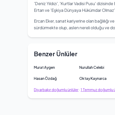
'Deniz Yıldızı', 'Kurtlar Vadisi Pusu' dizisin
Ertan ve 'Eşkiya Dünyaya Hükümdar Olmaz' diz
Ercan Eker, sanat kariyerine olan bağlılığı ve
sürdürmekte olup, aslen nereli olduğu ve doğum
Benzer Ünlüler
Murat Aygen
Nurullah Celebi
Hasan Özdağ
Oktay Kaynarca
Diyarbakır
doğumlu ünlüler
·
1
Temmuz
doğumlu ü