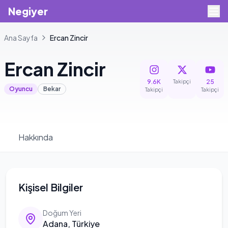
Negiyer
Ana Sayfa
Ercan
Zincir
Ercan
Zincir
9.6K
25
Takipçi
Oyuncu
Bekar
Takipçi
Takipçi
Hakkında
Kişisel Bilgiler
Doğum Yeri
Adana, Türkiye