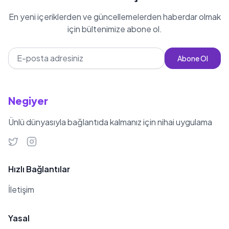
fazla bilgi bulunmamakla birlikte,
En yeni içeriklerden ve güncellemelerden haberdar olmak
kariyerine odaklandığı ve oyunculuk
için bültenimize abone ol.
alanında kendini geliştirmeye devam
ettiği anlaşılmaktadır. Ercan Zincir,
Abone Ol
Türk televizyon ve sinema
dünyasında kendine sağlam bir yer
edinmiş, yetenekleriyle dikkat
Negiyer
çekmeyi başarmıştır.
Ünlü dünyasıyla bağlantıda kalmanız için nihai uygulama
Hızlı Bağlantılar
İletişim
Yasal