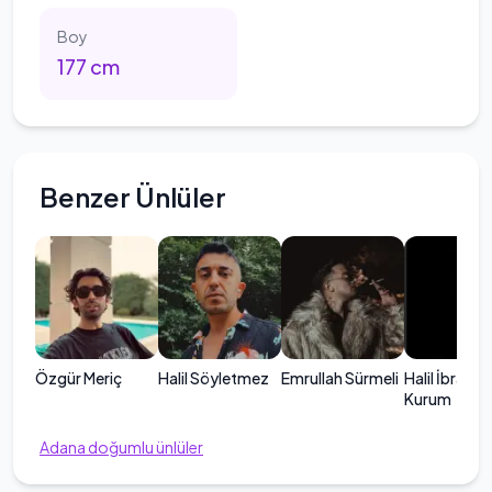
Boy
177
cm
Benzer Ünlüler
Özgür Meriç
Halil Söyletmez
Emrullah Sürmeli
Halil İbrahim
Kurum
Adana
doğumlu ünlüler